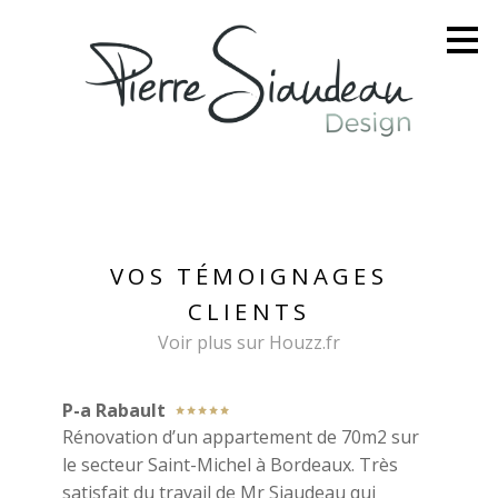
Passer
au
contenu
principal
VOS TÉMOIGNAGES
CLIENTS
Voir plus sur Houzz.fr
P-a Rabault
Rénovation d’un appartement de 70m2 sur
le secteur Saint-Michel à Bordeaux. Très
satisfait du travail de Mr Siaudeau qui